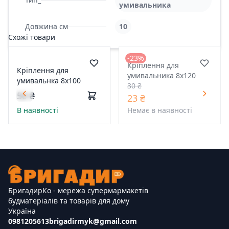
умивальника
Довжина см
10
Схожі товари
-23%
Кріплення для
Кріплення для
умивальника 8х120
умивальнка 8х100
30 ₴
50 ₴
23 ₴
В наявності
Немає в наявності
БригадирКо - мережа супермармакетів
будматеріалів та товарів для дому
Україна
0981205613
brigadirmyk@gmail.com