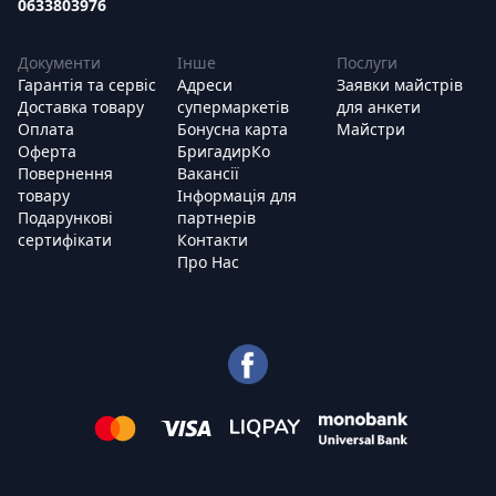
0633803976
Документи
Інше
Послуги
Гарантія та сервіс
Адреси
Заявки майстрів
Доставка товару
супермаркетів
для анкети
Оплата
Бонусна карта
Майстри
Оферта
БригадирКо
Повернення
Вакансії
товару
Інформація для
Подарункові
партнерів
сертифікати
Контакти
Про Нас