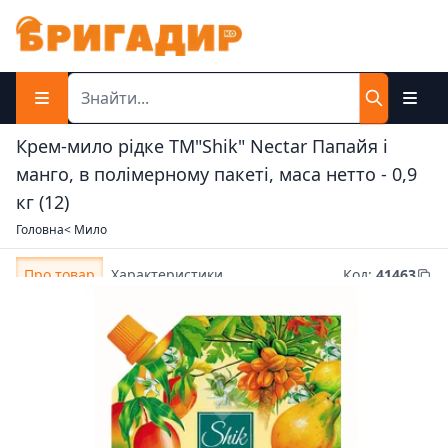
Крем-мило рідке ТМ"Shik" Nectar Папайя і
манго, в полімерному пакеті, маса нетто - 0,9
кг (12)
Головна
< Мило
Про товар
Характеристики
Код
:
41463