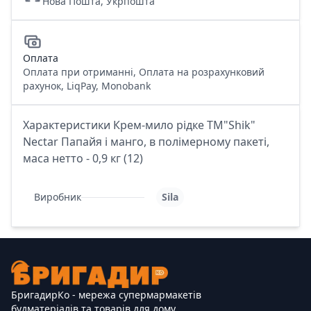
Нова Пошта, Укрпошта
Оплата
Оплата при отриманні, Оплата на розрахунковий
рахунок, LiqPay, Monobank
Характеристики Крем-мило рідке ТМ"Shik"
Nectar Папайя і манго, в полімерному пакеті,
маса нетто - 0,9 кг (12)
Виробник
Sila
БригадирКо - мережа супермармакетів
будматеріалів та товарів для дому