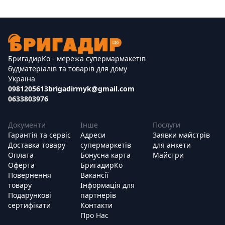
БригадирКо - мережа супермармакетів
будматеріалів та товарів для дому
Україна
0981205613
brigadirmyk@gmail.com
0633803976
Документи
Інше
Послуги
Гарантія та сервіс
Адреси
Заявки майстрів
Доставка товару
супермаркетів
для анкети
Оплата
Бонусна карта
Майстри
Оферта
БригадирКо
Повернення
Вакансії
товару
Інформація для
Подарункові
партнерів
сертифікати
Контакти
Про Нас