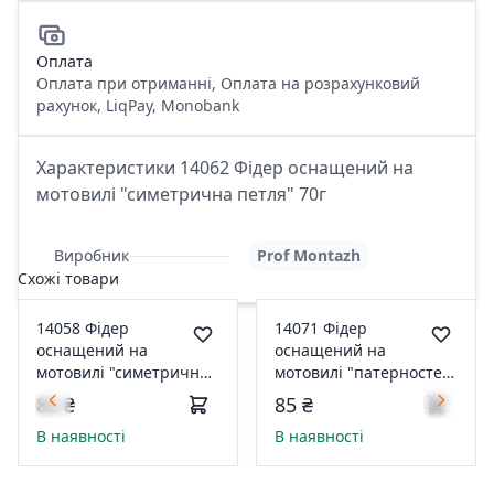
Оплата
Оплата при отриманні, Оплата на розрахунковий
рахунок, LiqPay, Monobank
Характеристики 14062 Фідер оснащений на
мотовилі "симетрична петля" 70г
Виробник
Prof Montazh
Схожі товари
14058 Фідер
14071 Фідер
оснащений на
оснащений на
мотовилі "симетрична
мотовилі "патерностер
петля" 30г
гарднера" 40г
82 ₴
85 ₴
В наявності
В наявності