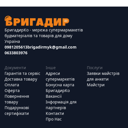
БригадирКо - мережа супермармакетів
будматеріалів та товарів для дому
Україна
0981205613
brigadirmyk@gmail.com
0633803976
Документи
Інше
Послуги
Гарантія та сервіс
Адреси
Заявки майстрів
Доставка товару
супермаркетів
для анкети
Оплата
Бонусна карта
Майстри
Оферта
БригадирКо
Повернення
Вакансії
товару
Інформація для
Подарункові
партнерів
сертифікати
Контакти
Про Нас