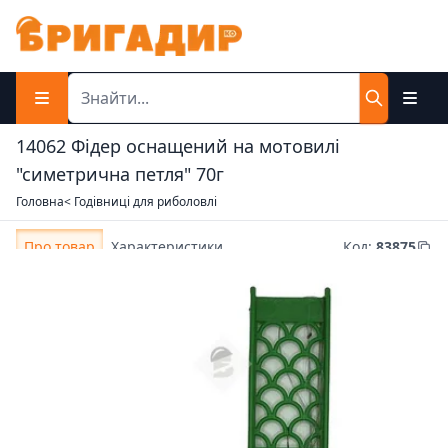
14062 Фідер оснащений на мотовилі
"симетрична петля" 70г
Головна
< Годівниці для риболовлі
Про товар
Характеристики
Код
:
83875