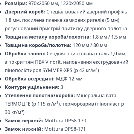
Розміри:
970х2050 мм, 1220х2050 мм
Дверний короб:
Спеціалізований дверний профіль
1,8 мм, посилена планка замкових ригелів (5 мм),
регульований пристрій притиску дверного полотна
Товщина металу короба/полотна:
1,8 мм / 1,5 мм
Товщина короба/полотна:
120 мм / 80 мм
Обробка ззовні:
Сендвіч-оцинкована сталь 1,0 мм,
з покриттям ПВХ Vinorit, наповнення екструдований
пінополістирол SYMMER-XPS (р 42 кг/м³)
Обробка всередині:
МДФ 12 мм
Контури ущільнення:
3
Утеплення полотна/короба:
Мінеральна вата
TERMOLIFE (р 115 кг/м²), терморозрив (пінопласт р
30 кг/м³)
Замок верхній:
Mottura DP58-170
Замок нижній:
Mottura DP58-171