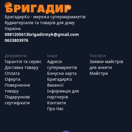
БригадирКо - мережа супермармакетів
будматеріалів та товарів для дому
Україна
0981205613
brigadirmyk@gmail.com
0633803976
Документи
Інше
Послуги
Гарантія та сервіс
Адреси
Заявки майстрів
Доставка товару
супермаркетів
для анкети
Оплата
Бонусна карта
Майстри
Оферта
БригадирКо
Повернення
Вакансії
товару
Інформація для
Подарункові
партнерів
сертифікати
Контакти
Про Нас