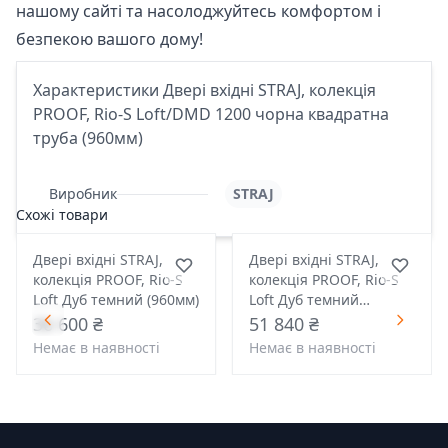
нашому сайті та насолоджуйтесь комфортом і
безпекою вашого дому!
Характеристики Двері вхідні STRAJ, колекція
PROOF, Rio-S Loft/DMD 1200 чорна квадратна
труба (960мм)
Виробник
STRAJ
Схожі товари
Двері вхідні STRAJ,
Двері вхідні STRAJ,
колекція PROOF, Rio-S
колекція PROOF, Rio-S
Loft Дуб темний (960мм)
Loft Дуб темний
(1200мм)
36 600 ₴
51 840 ₴
Немає в наявності
Немає в наявності