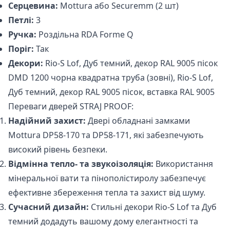
Серцевина:
Mottura або Securemm (2 шт)
Петлі:
3
Ручка:
Роздільна RDA Forme Q
Поріг:
Так
Декори:
Rio-S Lof, Дуб темний, декор RAL 9005 пісок
DMD 1200 чорна квадратна труба (зовні), Rio-S Lof,
Дуб темний, декор RAL 9005 пісок, вставка RAL 9005
Переваги дверей STRAJ PROOF:
Надійний захист:
Двері обладнані замками
Mottura DP58-170 та DP58-171, які забезпечують
високий рівень безпеки.
Відмінна тепло- та звукоізоляція:
Використання
мінеральної вати та пінополістиролу забезпечує
ефективне збереження тепла та захист від шуму.
Сучасний дизайн:
Стильні декори Rio-S Lof та Дуб
темний додадуть вашому дому елегантності та