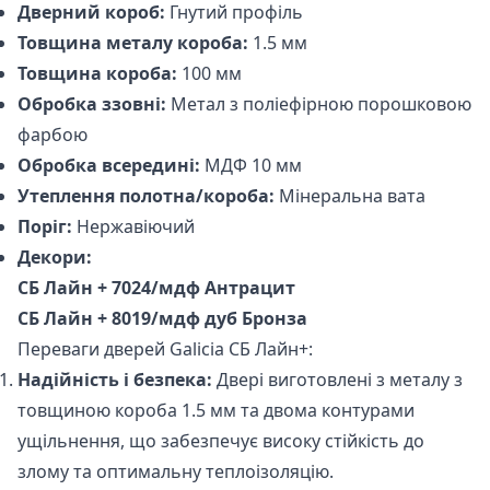
Дверний короб:
Гнутий профіль
Товщина металу короба:
1.5 мм
Товщина короба:
100 мм
Обробка ззовні:
Метал з поліефірною порошковою
фарбою
Обробка всередині:
МДФ 10 мм
Утеплення полотна/короба:
Мінеральна вата
Поріг:
Нержавіючий
Декори:
CБ Лайн + 7024/мдф Антрацит
СБ Лайн + 8019/мдф дуб Бронза
Переваги дверей Galicia СБ Лайн+:
Надійність і безпека:
Двері виготовлені з металу з
товщиною короба 1.5 мм та двома контурами
ущільнення, що забезпечує високу стійкість до
злому та оптимальну теплоізоляцію.