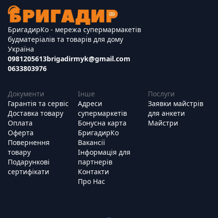
БригадирКо - мережа супермармакетів
будматеріалів та товарів для дому
Україна
0981205613
brigadirmyk@gmail.com
0633803976
Документи
Інше
Послуги
Гарантія та сервіс
Адреси
Заявки майстрів
Доставка товару
супермаркетів
для анкети
Оплата
Бонусна карта
Майстри
Оферта
БригадирКо
Повернення
Вакансії
товару
Інформація для
Подарункові
партнерів
сертифікати
Контакти
Про Нас