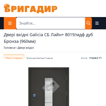
Двері вхідні Galicia СБ Лайн+ 8019/мдф дуб
Бронза (960мм)
Головна
< Двері вхідні
Про товар
Характеристики
Код
:
23691