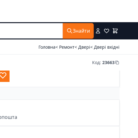
Знайти
Головна
< Ремонт
< Двері
< Двері вхідні
Код
:
23663
крпошта