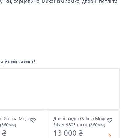
чки, серцевина, механізм замка, дверні петлі та
дійний захист!
ні Galicia Модерн
Двері вхідні Galicia Модерн
 (860мм)
Silver 9803 пісок (860мм)
 ₴
13 000 ₴