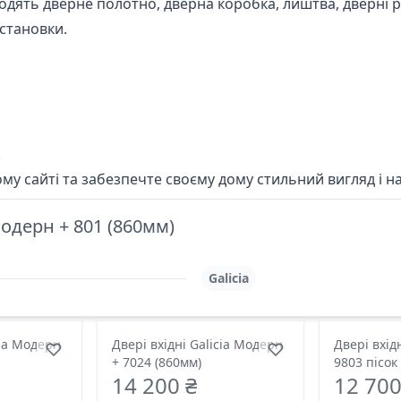
одять дверне полотно, дверна коробка, лиштва, дверні ру
становки.
!
му сайті
та забезпечте своєму дому стильний вигляд і на
Модерн + 801 (860мм)
Galicia
cia Модерн
Двері вхідні Galicia Модерн
Двері вхід
+ 7024 (860мм)
9803 пісок
14 200 ₴
12 700