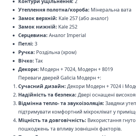
Контури ущільнення:
2
Утеплення полотна/короба:
Мінеральна вата
Замок верхній:
Kale 257 (або аналог)
Замок нижній:
Kale 252
Серцевина:
Аналог Imperial
Петлі:
3
Ручка:
Роздільна (хром)
Вічко:
Так
Декори:
Модерн + 7024, Модерн + 8019
Переваги дверей Galicia Модерн +:
Сучасний дизайн:
Декори Модерн + 7024 і Моде
Надійність та безпека:
Двері оснащені високояк
Відмінна тепло- та звукоізоляція:
Завдяки утеп
підтримувати комфортний мікроклімат у приміщ
Міцність та довговічність:
Використання гнутог
пошкоджень та впливу зовнішніх факторів.