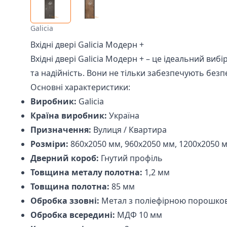
Galicia
Вхідні двері Galicia Модерн +
Вхідні двері Galicia Модерн + – це ідеальний виб
та надійність. Вони не тільки забезпечують без
Основні характеристики:
Виробник:
Galicia
Країна виробник:
Україна
Призначення:
Вулиця / Квартира
Розміри:
860х2050 мм, 960х2050 мм, 1200х2050 
Дверний короб:
Гнутий профіль
Товщина металу полотна:
1,2 мм
Товщина полотна:
85 мм
Обробка ззовні:
Метал з поліефірною порошк
Обробка всередині:
МДФ 10 мм