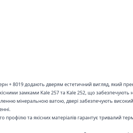
рн + 8019 додають дверям естетичний вигляд, який прек
існими замками Kale 257 та Kale 252, що забезпечують н
ленню мінеральною ватою, двері забезпечують високий р
енні.
о профілю та якісних матеріалів гарантує тривалий терм