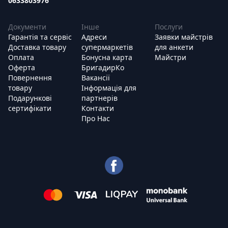
0633803976
Документи
Інше
Послуги
Гарантія та сервіс
Адреси
Заявки майстрів
Доставка товару
супермаркетів
для анкети
Оплата
Бонусна карта
Майстри
Оферта
БригадирКо
Повернення
Вакансії
товару
Інформація для
Подарункові
партнерів
сертифікати
Контакти
Про Нас