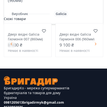
(960мм)
Виробник
Galicia
Схожі товари
Двері вхідні Galicia
Двері вхідні Galicia
Гармонія 007 (860мм)
Гармонія 006 (960мм)
8 500 ₴
9 100 ₴
Немає в наявності
Немає в наявності
БригадирКо - мережа супермармакетів
будматеріалів та товарів для дому
Україна
0981205613
brigadirmyk@gmail.com