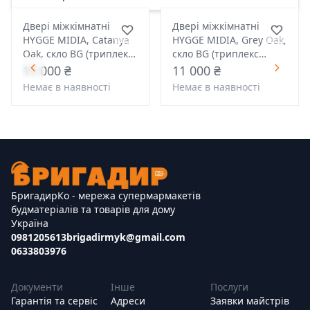
Двері міжкімнатні
Двері міжкімнатні
HYGGE MIDIA, Catanya
HYGGE MIDIA, Grey Oak,
Oak, скло BG (триплекс
скло BG (триплекс
чорний)
чорний)
11 000 ₴
11 000 ₴
Немає в наявності
Немає в наявності
БригадирКо - мережа супермармакетів
будматеріалів та товарів для дому
Україна
0981205613
brigadirmyk@gmail.com
0633803976
Документи
Інше
Послуги
Гарантія та сервіс
Адреси
Заявки майстрів