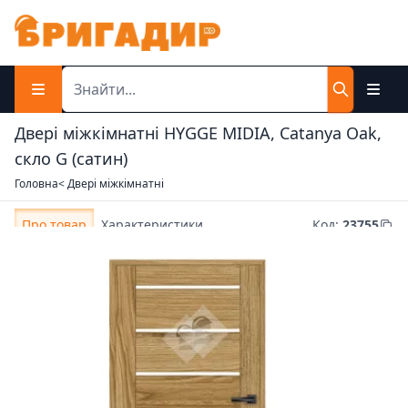
Двері міжкімнатні HYGGE MIDIA, Catanya Oak,
скло G (сатин)
Головна
< Двері міжкімнатні
Про товар
Характеристики
Код
:
23755