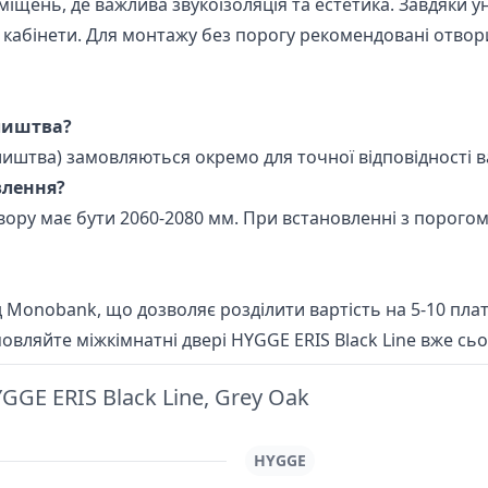
іщень, де важлива звукоізоляція та естетика. Завдяки у
існі кабінети. Для монтажу без порогу рекомендовані отв
 лиштва?
лиштва) замовляються окремо для точної відповідності 
влення?
вору має бути 2060-2080 мм. При встановленні з порого
 Monobank, що дозволяє розділити вартість на 5-10 плате
вляйте міжкімнатні двері HYGGE ERIS Black Line вже сьог
GE ERIS Black Line, Grey Oak
HYGGE