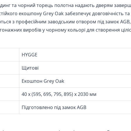
инг та чорний торець полотна надають дверям заверше
ійкого екошпону Grey Oak забезпечує довговічність та ле
ться з професійним заводським отвором під замок AGB
онажних виробів у чорному кольорі для створення ціліс
HYGGE
Щитові
Екошпон Grey Oak
40 х (595, 695, 795, 895) х 2030 мм
Підготовлено під замок AGB