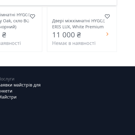
кімнатні HYGGE
y Oak, скло BG
Двері міжкімнатні HYGGE
 чорний)
ERIS LUX, White Premium
 ₴
11 000 ₴
наявності
Немає в наявності
Послуги
Заявки майстрів для
анкети
Майстри