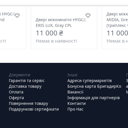
і HYGGE
Двері між
and
Двері міжкімнатні HYGGE
MIDIA, Gre
ERIS LUX, Gray CPL
(триплекс
11 000 ₴
11 000
сті
Немає в наявності
Немає в 
Документи
Інше
Гарантія та сервіс
Адреси супермаркетів
Доставка товару
Бонусна карта БригадирКо
Оплата
Вакансії
Оферта
Інформація для партнерів
Повернення товару
Контакти
Подарункові сертифікати
Про Нас