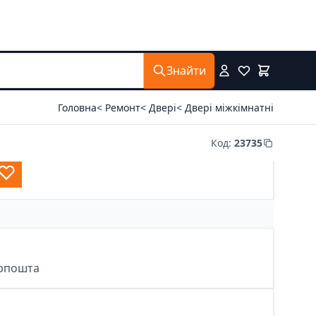
Знайти
Головна
< Ремонт
< Двері
< Двері міжкімнатні
Код
:
23735
крпошта