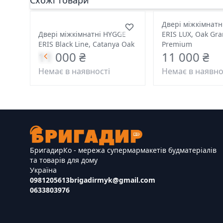
Схожі товари
Двері міжкімнатн
Двері міжкімнатні HYGGE
ERIS LUX, Oak Gr
ERIS Black Line, Catanya Oak
Premium
11 000 ₴
11 000 ₴
Немає в наявності
Немає в наявно
БригадирКо - мережа супермармакетів будматеріалів
та товарів для дому
Україна
0981205613
brigadirmyk@gmail.com
0633803976