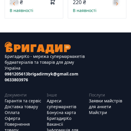
220 ₴
220 ₴
В наявності
В наявності
БригадирКо - мережа супермармакетів
будматеріалів та товарів для дому
Україна
0981205613
brigadirmyk@gmail.com
0633803976
Документи
Інше
Послуги
Гарантія та сервіс
Адреси
Заявки майстрів
Доставка товару
супермаркетів
для анкети
Оплата
Бонусна карта
Майстри
Оферта
БригадирКо
Повернення
Вакансії
товару
Інформація для