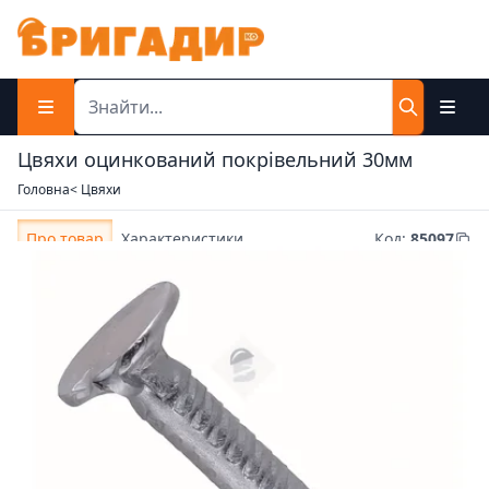
Цвяхи оцинкований покрівельний 30мм
Головна
< Цвяхи
Про товар
Характеристики
Код
:
85097