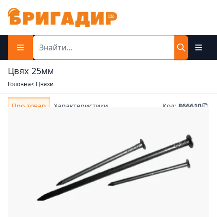
Цвях 25мм
Головна
< Цвяхи
Про товар
Характеристики
Код
:
866610