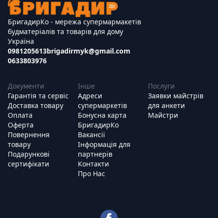
БригадирКо - мережа супермармакетів
будматеріалів та товарів для дому
Україна
0981205613
brigadirmyk@gmail.com
0633803976
Документи
Інше
Послуги
Гарантія та сервіс
Адреси
Заявки майстрів
Доставка товару
супермаркетів
для анкети
Оплата
Бонусна карта
Майстри
Оферта
БригадирКо
Повернення
Вакансії
товару
Інформація для
Подарункові
партнерів
сертифікати
Контакти
Про Нас