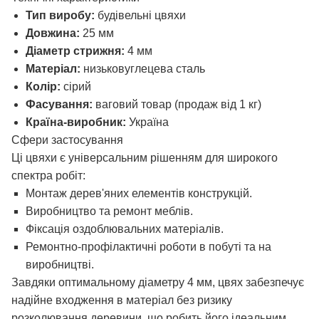
Тип виробу:
будівельні цвяхи
Довжина:
25 мм
Діаметр стрижня:
4 мм
Матеріал:
низьковуглецева сталь
Колір:
сірий
Фасування:
ваговий товар (продаж від 1 кг)
Країна-виробник:
Україна
Сфери застосування
Ці цвяхи є універсальним рішенням для широкого
спектра робіт:
Монтаж дерев'яних елементів конструкцій.
Виробництво та ремонт меблів.
Фіксація оздоблювальних матеріалів.
Ремонтно-профілактичні роботи в побуті та на
виробництві.
Завдяки оптимальному діаметру 4 мм, цвях забезпечує
надійне входження в матеріал без ризику
розколювання деревини, що робить його ідеальним