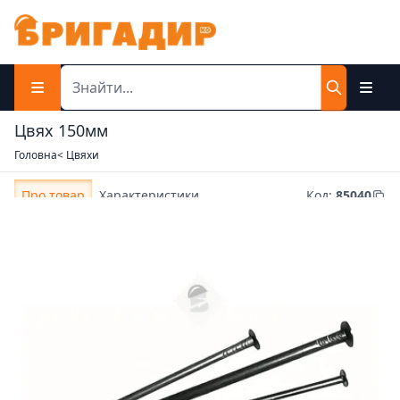
Цвях 150мм
Головна
< Цвяхи
Про товар
Характеристики
Код
:
85040