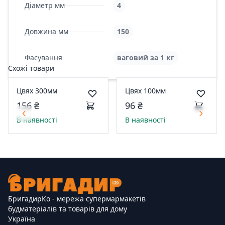
Діаметр мм
4
Довжина мм
150
Фасування
ваговий за 1 кг
Схожі товари
Цвях 300мм
Цвях 100мм
156 ₴
96 ₴
В наявності
В наявності
БригадирКо - мережа супермармакетів
будматеріалів та товарів для дому
Україна