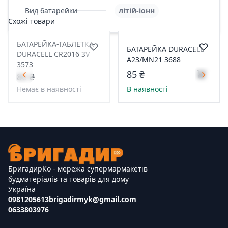
Вид батарейки
літій-іонн
Схожі товари
БАТАРЕЙКА-ТАБЛЕТКА
БАТАРЕЙКА DURACELL
DURACELL CR2016 3V
A23/MN21 3688
3573
85 ₴
80 ₴
Немає в наявності
В наявності
БригадирКо - мережа супермармакетів
будматеріалів та товарів для дому
Україна
0981205613
brigadirmyk@gmail.com
0633803976