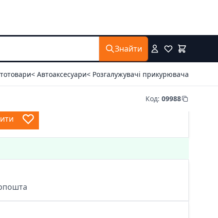
Знайти
втотовари
< Автоаксесуари
< Розгалужувачі прикурювача
Код
:
09988
пити
крпошта