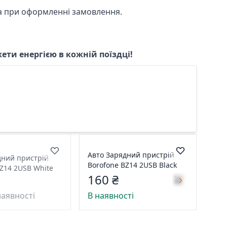
ра при оформленні замовлення.
ети енергією в кожній поїздці!
Авто Зарядний пристрій
дний пристрій
Borofone BZ14 2USB Black
Z14 2USB White
160 ₴
наявності
В наявності