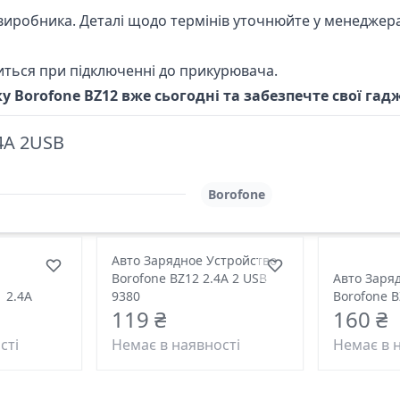
ід виробника. Деталі щодо термінів уточнюйте у менедже
иться при підключенні до прикурювача.
Borofone BZ12 вже сьогодні та забезпечте свої гадж
4A 2USB
Borofone
Авто Зарядное Устройство
Borofone BZ12 2.4A 2 USB
Авто Заря
 2.4A
9380
Borofone B
119 ₴
160 ₴
сті
Немає в наявності
Немає в 