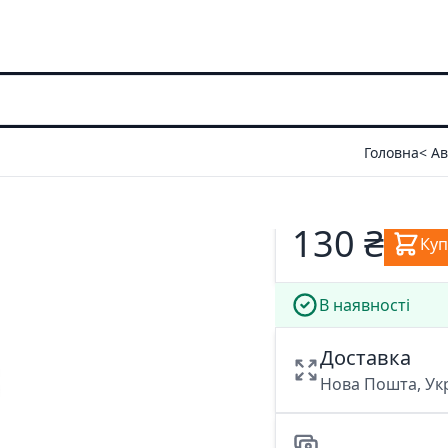
Головна
< А
130 ₴
Ку
В наявності
Доставка
Нова Пошта, У