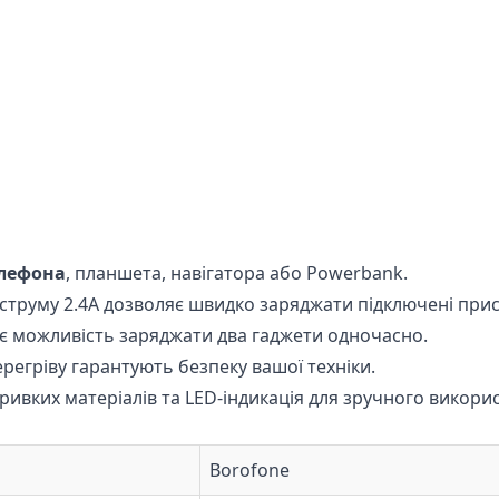
елефона
, планшета, навігатора або Powerbank.
струму 2.4А дозволяє швидко заряджати підключені прис
ає можливість заряджати два гаджети одночасно.
регріву гарантують безпеку вашої техніки.
ивких матеріалів та LED-індикація для зручного викорис
Borofone