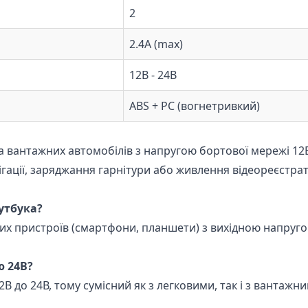
2
2.4А (max)
12В - 24В
ABS + PC (вогнетривкий)
та вантажних автомобілів з напругою бортової мережі 12
гації, заряджання гарнітури або живлення відеореєстра
утбука?
их пристроїв (смартфони, планшети) з вихідною напругою 
ю 24В?
2В до 24В, тому сумісний як з легковими, так і з вантажн