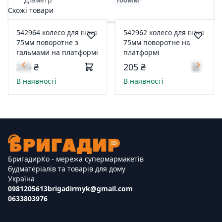
Схожі товари
542964 колесо для візка
542962 колесо для візка
75мм поворотне з
75мм поворотне на
гальмами на платформі
платформі
245 ₴
205 ₴
В наявності
В наявності
БригадирКо - мережа супермармакетів
будматеріалів та товарів для дому
Україна
0981205613
brigadirmyk@gmail.com
0633803976