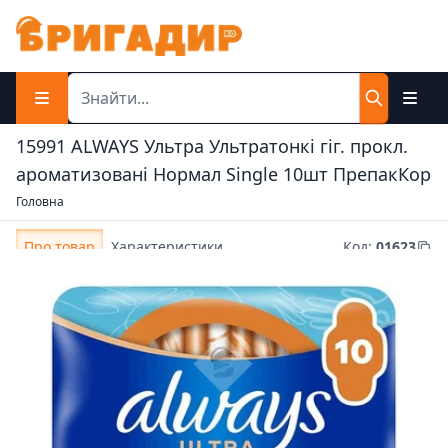
15991 ALWAYS Ультра Ультратонкі гіг. прокл.
ароматизовані Нормал Single 10шт ПрепакКор
Головна
Про товар
Характеристики
Код
:
01623