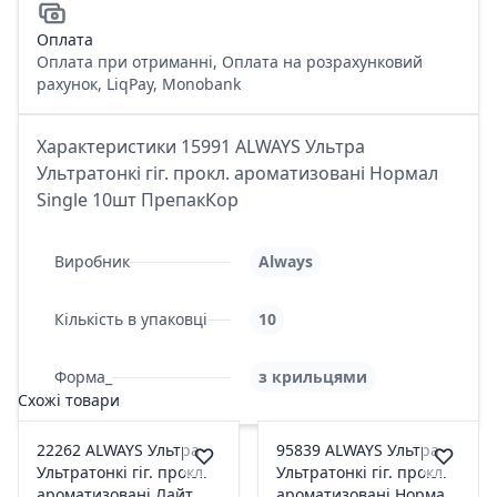
Оплата
Оплата при отриманні, Оплата на розрахунковий
рахунок, LiqPay, Monobank
Характеристики 15991 ALWAYS Ультра
Ультратонкі гіг. прокл. ароматизовані Нормал
Single 10шт ПрепакКор
Виробник
Always
Кількість в упаковці
10
Форма_
з крильцями
Схожі товари
22262 ALWAYS Ультра
95839 ALWAYS Ультра
Ультратонкі гіг. прокл.
Ультратонкі гіг. прокл.
ароматизовані Лайт
ароматизовані Нормал