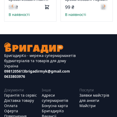
Single 10шт
Duo 20шт ПрепакКор
59 ₴
99 ₴
В наявності
В наявності
БригадирКо - мережа супермармакетів
будматеріалів та товарів для дому
Україна
0981205613
brigadirmyk@gmail.com
0633803976
Документи
Інше
Послуги
Гарантія та сервіс
Адреси
Заявки майстрів
Доставка товару
супермаркетів
для анкети
Оплата
Бонусна карта
Майстри
Оферта
БригадирКо
Повернення
Вакансії